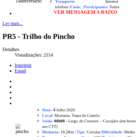
Transporte:
Interne
telefone
|
Custo:
|
Participantes:
Todos
VER MENSAGEM A BAIXO
Ler mais...
PR5 - Trilho do Pincho
Detalhes
Visualizações: 2114
Imprimir
Email
4
Data:
Julho
2020
Local:
Montaria, Viana do Castelo
Saída:
08h00 -
Largo do Cruzeiro – Cucujães (em frente
aos CTT)
Distância:
10,2Km
|
Tipo:
Circular
|Dificuldade:
Médio