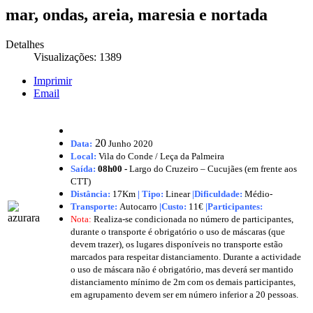
mar, ondas, areia, maresia e nortada
Detalhes
Visualizações: 1389
Imprimir
Email
20
Data:
Junho
2020
Local:
Vila do Conde / Leça da Palmeira
Saída:
08h00 -
Largo do Cruzeiro – Cucujães (em frente aos
CTT)
Distância:
17Km
|
Tipo:
Linear
|Dificuldade:
Médio-
Transporte:
Autocarro
|
Custo:
11€
|
Participantes:
Nota:
Realiza-se condicionada no número de participantes,
durante o transporte é obrigatório o uso de máscaras (que
devem trazer), os lugares disponíveis no transporte estão
marcados para respeitar distanciamento. Durante a actividade
o uso de máscara não é obrigatório, mas deverá ser mantido
distanciamento mínimo de 2m com os demais participantes,
em agrupamento devem ser em número inferior a 20 pessoas.