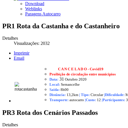
Download
Weblinks
Paragens Autocarro
PR1 Rota da Castanha e do Castanheiro
Detalhes
Visualizações: 2032
Imprimir
Email
C A N C E L A D O - Covid19
Proibição de circulação entre municipios
31
Data:
Outubro
2020
Local:
Sernancelhe
Saída:
8h00
Distância:
13,2km
|
Tipo:
Circular
|Dificuldade:
M
Transporte:
autocarro
|
Custo:
12
|
Participantes:
3
PR3 Rota dos Cenários Passados
Detalhes