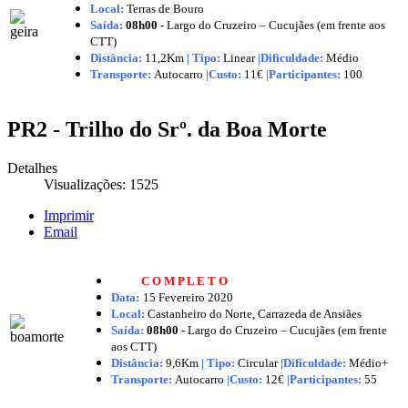
Local:
Terras de Bouro
Saída:
08h00 -
Largo do Cruzeiro – Cucujães (em frente aos
CTT)
Distância:
11,2Km
|
Tipo:
Linear
|Dificuldade:
Médio
Transporte:
Autocarro
|
Custo:
11€
|
Participantes:
100
PR2 - Trilho do Srº. da Boa Morte
Detalhes
Visualizações: 1525
Imprimir
Email
C O M P L E T O
Data:
15 Fevereiro
2020
Local:
Castanheiro do Norte, Carrazeda de Ansiães
Saída:
08h00 -
Largo do Cruzeiro – Cucujães (em frente
aos CTT)
Distância:
9,6Km
|
Tipo:
Circular
|Dificuldade:
Médio+
Transporte:
Autocarro
|
Custo:
12€
|
Participantes:
55