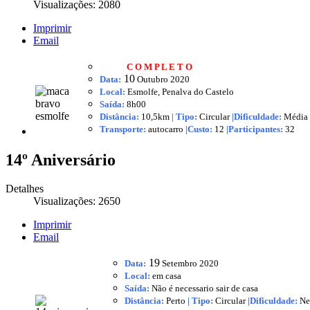
Visualizações: 2080
Imprimir
Email
C O M P L E T O
10
Data:
Outubro
2020
Local:
Esmolfe, Penalva do Castelo
Saída:
8h00
Distância:
10,5km
|
Tipo:
Circular
|Dificuldade:
Média
Transporte:
autocarro
|
Custo:
12
|
Participantes:
32
14º Aniversário
Detalhes
Visualizações: 2650
Imprimir
Email
19
Data:
Setembro
2020
Local:
em casa
Saída:
Não é necessario sair de casa
Distância:
Perto
|
Tipo:
Circular
|Dificuldade:
Ne