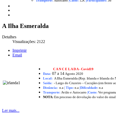
Transporte:
Autocarro
|
Custo:
12€
|
Participantes:
36
A Ilha Esmeralda
Detalhes
Visualizações: 2122
Imprimir
Email
C A N C E L A D A - Covid19
07 a 14
Data:
Agosto
2020
Local:
A Ilha Esmeralda (Rep. Irlanda e Irlanda do 
Saída:
-
Largo do Cruzeiro – Cucujães (em frente a
Distância:
n.a
|
Tipo:
n.a
|Dificuldade:
n.a
Transporte:
Avião e
Autocarro
|
Custo:
Ver program
NOTA:
Em processo de devolução do valor do sinal 
Ler mais...