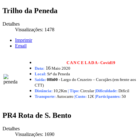
Trilho da Peneda
Detalhes
Visualizações: 1478
Imprimir
Email
C A N C E L A D A - Covid19
16
Data:
Maio
2020
Local:
Srª da Peneda
Saída:
08h00 -
Largo do Cruzeiro – Cucujães (em frente aos
CTT)
Distância:
10,2Km
|
Tipo:
Circular
|Dificuldade:
Difícil
Transporte:
Autocarro
|
Custo:
12€
|
Participantes:
50
PR4 Rota de S. Bento
Detalhes
Visualizações: 1690