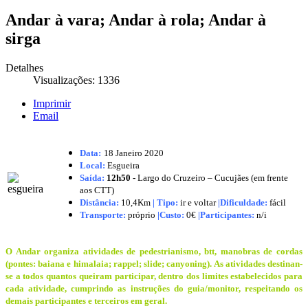
Andar à vara; Andar à rola; Andar à
sirga
Detalhes
Visualizações: 1336
Imprimir
Email
Data:
18 Janeiro
2020
Local:
Esgueira
Saída:
12h50 -
Largo do Cruzeiro – Cucujães (em frente
aos CTT)
Distância:
10,4Km
|
Tipo:
ir e voltar
|Dificuldade:
fácil
Transporte:
próprio
|
Custo:
0€
|
Participantes:
n/i
O Andar organiza atividades de pedestrianismo, btt, manobras de cordas
(pontes: baiana e himalaia; rappel; slide; canyoning). As atividades destinan-
se a todos quantos queiram participar, dentro dos limites estabelecidos para
cada atividade, cumprindo as instruções do guia/monitor, respeitando os
demais participantes e terceiros em geral.