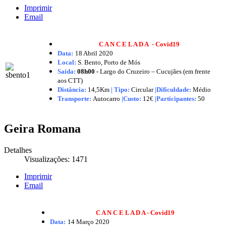
Imprimir
Email
C A N C E L A D A - Covid19
Data:
18 Abril
2020
Local:
S. Bento, Porto de Mós
Saída:
08h00 -
Largo do Cruzeiro – Cucujães (em frente
aos CTT)
Distância:
14,5Km
|
Tipo:
Circular
|Dificuldade:
Médio
Transporte:
Autocarro
|
Custo:
12€
|
Participantes:
50
Geira Romana
Detalhes
Visualizações: 1471
Imprimir
Email
C A N C E L A D A - Covid19
Data:
14 Março
2020